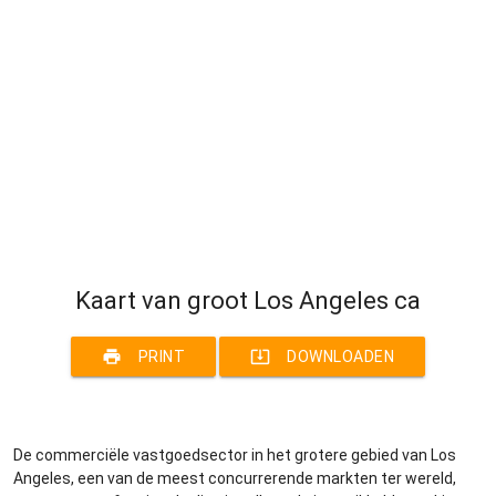
Kaart van groot Los Angeles ca
print
system_update_alt
PRINT
DOWNLOADEN
De commerciële vastgoedsector in het grotere gebied van Los
Angeles, een van de meest concurrerende markten ter wereld,