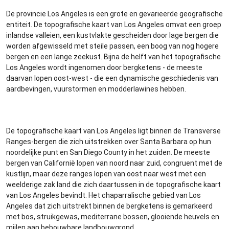
De provincie Los Angeles is een grote en gevarieerde geografische
entiteit. De topografische kaart van Los Angeles omvat een groep
inlandse valleien, een kustvlakte gescheiden door lage bergen die
worden afgewisseld met steile passen, een boog van nog hogere
bergen en een lange zeekust. Bijna de helft van het topografische
Los Angeles wordt ingenomen door bergketens - de meeste
daarvan lopen oost-west - die een dynamische geschiedenis van
aardbevingen, vuurstormen en modderlawines hebben.
De topografische kaart van Los Angeles ligt binnen de Transverse
Ranges-bergen die zich uitstrekken over Santa Barbara op hun
noordelijke punt en San Diego County in het zuiden. De meeste
bergen van Californië lopen van noord naar zuid, congruent met de
kustlijn, maar deze ranges lopen van oost naar west met een
weelderige zak land die zich daartussen in de topografische kaart
van Los Angeles bevindt. Het chaparralische gebied van Los
Angeles dat zich uitstrekt binnen de bergketens is gemarkeerd
met bos, struikgewas, mediterrane bossen, glooiende heuvels en
mijlen aan bebouwbare landbouwgrond