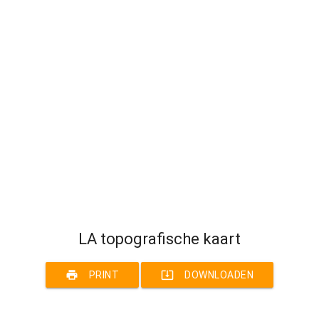
LA topografische kaart
print
system_update_alt
PRINT
DOWNLOADEN